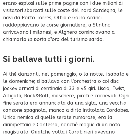
erano esplosi sulle prime pagine con i due milioni di
visitatori sbarcati sulle coste del nord Sardegna; le
navi da Porto Torres, Olbia e Golfo Aranci
raddoppiavano le corse giornaliere, a Stintino
arrivavano i milanesi, e Alghero cominciavano a
chiamarla
la porta d’oro
del turismo sardo.
Si ballava tutti i giorni.
Ai thè danzanti, nel pomeriggio, o la notte, i sabato e
le domeniche; si ballava con l’orchestra o coi disc
jockey armati di centinaia di 33 e 45 giri. Liscio, Twist,
Alligalli, Rock&Roll, maschere, pirati e carnevali. Ogni
fine serata era annunciata da una sigla, una vecchia
canzone spagnola, manco a dirlo intitolata Cordobes.
Unica nemica di quelle serate rumorose, era la
dirimpettaia e Contessa, nonché moglie di un noto
magistrato. Qualche volta i Carabinieri avevano