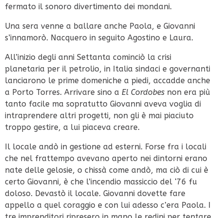
fermato il sonoro divertimento dei mondani.
Una sera venne a ballare anche Paola, e Giovanni
s’innamorò. Nacquero in seguito Agostino e Laura.
All’inizio
degli anni Settanta cominciò la crisi
planetaria per il petrolio, in Italia sindaci e governanti
lanciarono le prime domeniche a piedi, accadde anche
a Porto Torres. Arrivare sino a
El Cordobes
non era più
tanto facile ma sopratutto Giovanni aveva voglia di
intraprendere altri progetti, non gli è mai piaciuto
troppo gestire, a lui piaceva creare.
Il locale andò in gestione ad esterni. Forse fra i locali
che nel frattempo avevano aperto nei dintorni erano
nate delle gelosie, o chissà come andò, ma ciò di cui è
certo Giovanni, è che l’incendio massiccio del ‘76 fu
doloso. Devastò il locale. Giovanni dovette fare
appello a quel coraggio e con lui adesso c’era Paola. I
tre imprenditori ripresero in mano le redini per tentare