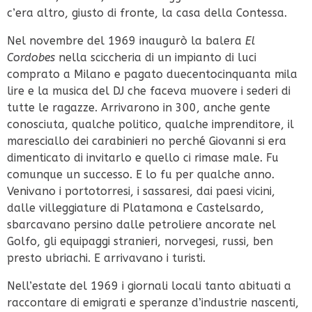
c’era altro, giusto di fronte, la casa della Contessa.
Nel novembre del 1969 inaugurò la balera
El
Cordobes
nella sciccheria di un impianto di luci
comprato a Milano e pagato duecentocinquanta mila
lire e la musica del DJ che faceva muovere i sederi di
tutte le ragazze. Arrivarono in 300, anche gente
conosciuta, qualche politico, qualche imprenditore, il
maresciallo dei carabinieri no perché Giovanni si era
dimenticato di invitarlo e quello ci rimase male. Fu
comunque un successo. E lo fu per qualche anno.
Venivano i portotorresi, i sassaresi, dai paesi vicini,
dalle villeggiature di Platamona e Castelsardo,
sbarcavano persino dalle petroliere ancorate nel
Golfo, gli equipaggi stranieri, norvegesi, russi, ben
presto ubriachi. E arrivavano i turisti.
Nell’estate
del 1969 i giornali locali tanto abituati a
raccontare di emigrati e speranze d’industrie nascenti,