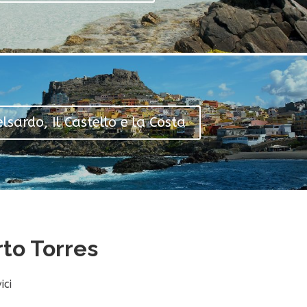
lsardo, Il Castello e la Costa
rto Torres
ici