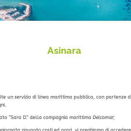
Asinara
amite un servizio di linea marittima pubblica, con partenze
ni.
amato “Sara D.” della compagnia marittima
Delcomar
;
iornata riguardo costi ed orari, vi preghiamo di accedere 