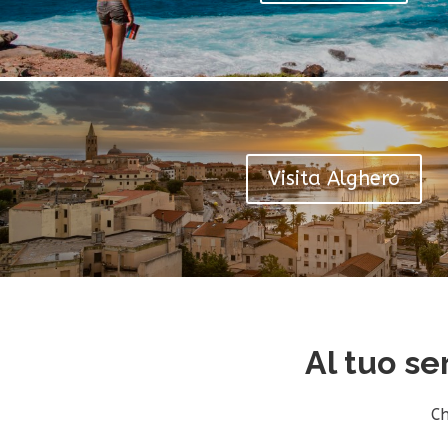
Visita Alghero
Al tuo se
C