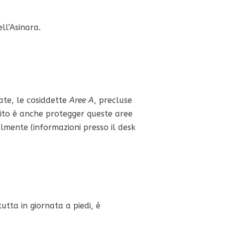
ll’Asinara.
late, le cosiddette
Aree A
, precluse
mpito è anche protegger queste aree
almente (informazioni presso il desk
tutta in giornata a piedi, è