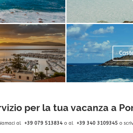
Caste
rvizio per la tua vacanza a Po
hiamaci al
+39 079 513834
o al
+39 340 3109345
o scriv