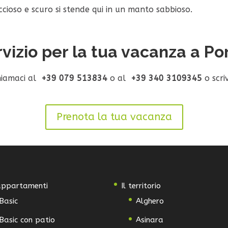
ccioso e scuro si stende qui in un manto sabbioso.
rvizio per la tua vacanza a Po
hiamaci al
+39 079 513834
o al
+39 340 3109345
o scriv
Prenota la tua vacanza
 appartamenti
Il territorio
Basic
Alghero
Basic con patio
Asinara