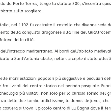
do da Porto Torres, lungo la statale 200, s’incontra ques
bicata sulla scogliera.
’Italia, nel 1102 fu costruito il castello che divenne sede d
mento della conquista aragonese alla fine del Quattrocent
falone della città.
 dell’intreccio mediterraneo. Ai bordi dell’abitato medieva
ata a Sant’Antonio abate, nelle cui cripte è stato allestit
lle manifestazioni popolari più suggestive e peculiari dell’
 fra i vicoli del centro storico nel periodo pasquale. Fuori
archeologici più visitati, non solo per la curiosa forma del
nza delle due tombe antichissime, le domus de janas, che 
a costiera si trova il piccolo centro di Lu Bagnu dove il te