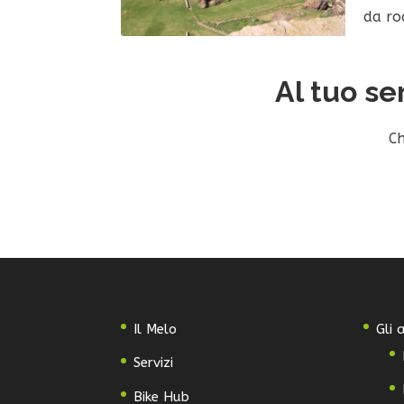
da ro
Al tuo se
C
Il Melo
Gli
Servizi
Bike Hub